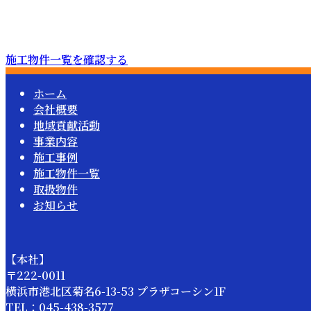
施工物件一覧を確認する
ホーム
会社概要
地域貢献活動
事業内容
施工事例
施工物件一覧
取扱物件
お知らせ
【本社】
〒222-0011
横浜市港北区菊名6-13-53 プラザコーシン1F
TEL：045-438-3577