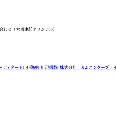
合わせ（大東建託オリジナル）
ーディネート
不動産
川辺信哉
株式会社 カムエンタープラ