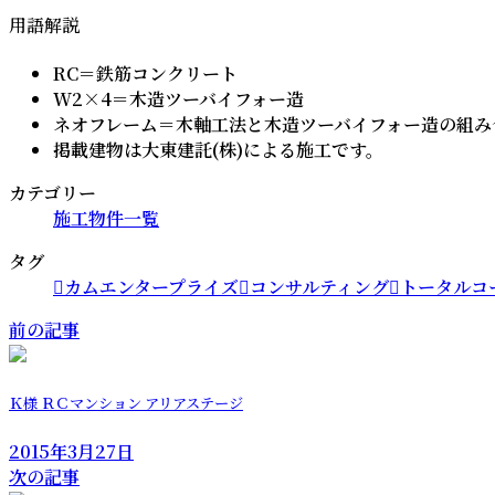
用語解説
RC＝鉄筋コンクリート
W2×4＝木造ツーバイフォー造
ネオフレーム＝木軸工法と木造ツーバイフォー造の組み
掲載建物は大東建託(株)による施工です。
カテゴリー
施工物件一覧
タグ
カムエンタープライズ
コンサルティング
トータルコ
前の記事
Ｋ様 ＲＣマンション アリアステージ
2015年3月27日
次の記事