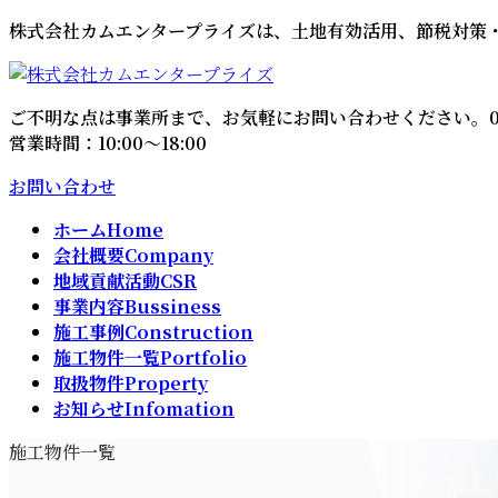
コ
ナ
株式会社カムエンタープライズは、土地有効活用、節税対策
ン
ビ
テ
ゲ
ン
ー
ご不明な点は事業所まで、お気軽にお問い合わせください。
ツ
シ
営業時間：10:00～18:00
へ
ョ
ス
ン
お問い合わせ
キ
に
ホーム
Home
ッ
移
会社概要
Company
プ
動
地域貢献活動
CSR
事業内容
Bussiness
施工事例
Construction
施工物件一覧
Portfolio
取扱物件
Property
お知らせ
Infomation
施工物件一覧