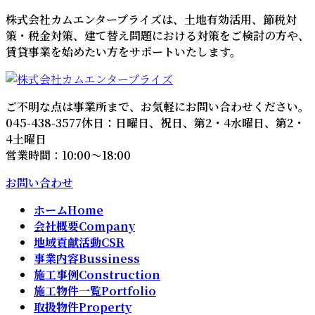
コ
ナ
株式会社カムエンタープライズは、土地有効活用、節税対
ン
ビ
策・税金対策、建て替え問題における対策をご検討の方や、
テ
ゲ
賃貸事業を始めたい方をサポートいたします。
ン
ー
ツ
シ
へ
ョ
ご不明な点は事業所まで、お気軽にお問い合わせください。
ス
ン
045-438-3577
休日：日曜日、祝日、第2・4水曜日、第2・
キ
に
4土曜日
ッ
移
営業時間：10:00～18:00
プ
動
お問い合わせ
ホーム
Home
会社概要
Company
地域貢献活動
CSR
事業内容
Bussiness
施工事例
Construction
施工物件一覧
Portfolio
取扱物件
Property