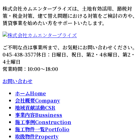
コ
ナ
株式会社カムエンタープライズは、土地有効活用、節税対
ン
ビ
策・税金対策、建て替え問題における対策をご検討の方や、
テ
ゲ
賃貸事業を始めたい方をサポートいたします。
ン
ー
ツ
シ
へ
ョ
ご不明な点は事業所まで、お気軽にお問い合わせください。
ス
ン
045-438-3577
休日：日曜日、祝日、第2・4水曜日、第2・
キ
に
4土曜日
ッ
移
営業時間：10:00～18:00
プ
動
お問い合わせ
ホーム
Home
会社概要
Company
地域貢献活動
CSR
事業内容
Bussiness
施工事例
Construction
施工物件一覧
Portfolio
取扱物件
Property