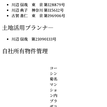
川辺 信哉 東 京 第128879号
川辺 典子 神奈川 第115612号
古賀 善仁 東 京 第196906号
土地活用プランナ―
川辺 信哉 第21090133号
自社所有物件管理
コー
シン
菊名
マン
ショ
ン内
プラ
ザコ