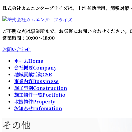
コ
ナ
株式会社カムエンタープライズは、土地有効活用、節税対策
ン
ビ
テ
ゲ
ン
ー
ご不明な点は事業所まで、お気軽にお問い合わせください。
ツ
シ
営業時間：10:00～18:00
へ
ョ
ス
ン
お問い合わせ
キ
に
ホーム
Home
ッ
移
会社概要
Company
プ
動
地域貢献活動
CSR
事業内容
Bussiness
施工事例
Construction
施工物件一覧
Portfolio
取扱物件
Property
お知らせ
Infomation
その他