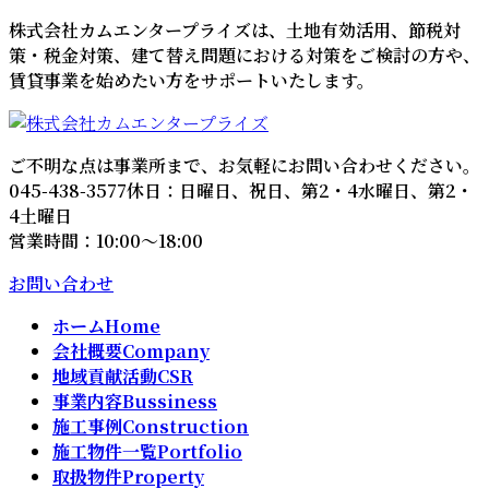
コ
ナ
株式会社カムエンタープライズは、土地有効活用、節税対
ン
ビ
策・税金対策、建て替え問題における対策をご検討の方や、
テ
ゲ
賃貸事業を始めたい方をサポートいたします。
ン
ー
ツ
シ
へ
ョ
ご不明な点は事業所まで、お気軽にお問い合わせください。
ス
ン
045-438-3577
休日：日曜日、祝日、第2・4水曜日、第2・
キ
に
4土曜日
ッ
移
営業時間：10:00～18:00
プ
動
お問い合わせ
ホーム
Home
会社概要
Company
地域貢献活動
CSR
事業内容
Bussiness
施工事例
Construction
施工物件一覧
Portfolio
取扱物件
Property